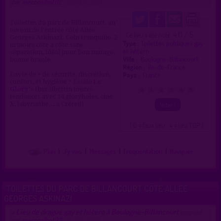
par
meccoolhot92
(08/09/2018)
Toilettes du parc de Billancourt, au
niveau de l'entrée côté Allée
4.0 / 5
Ce lieu a été noté
Georges Askinazi. Coin tranquille, 2
Type :
Toilettes publiques gay
urinoirs côte a côte sans
et hétéro
séparation, idéal pour bon matage,
Ville :
Boulogne-Billancourt
bonne branle.
Région :
Île-de-France
Pays :
France
Envie de + de sécurité, discrétion,
confort, et hygiène ? Essaie
Le
Glory's
(bar libertin toutes
0
1
2
3
4
5
tendances avec 14 gloryholes, ciné
X, labyrinthe... à Créteil)
( 0 = faux lieu 4 = lieu TOP )
Plan
|
J'y vais
|
Messages
|
Fréquentation
|
Naviguer
TOILETTES DU PARC DE BILLANCOURT CÔTÉ ALLÉE
GEORGES ASKINAZI
Lieu de drague gay et hétéro à Boulogne-Billancourt
>
proposé
par
meccoolhot92
(16/08/2018)