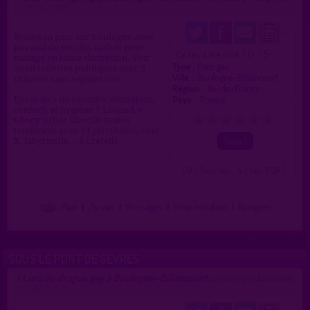
(02/06/2015)
Nouveau parc sur Boulogne avec
pas mal de recoins cachés pour
1.0 / 5
Ce lieu a été noté
matage en toute discrétion. Voir
Type :
Parc gay
aussi toilettes publiques avec 3
Ville :
Boulogne-Billancourt
urinoirs sans séparations.
Région :
Île-de-France
Pays :
France
Envie de + de sécurité, discrétion,
confort, et hygiène ? Essaie
Le
Glory's
(bar libertin toutes
0
1
2
3
4
5
tendances avec 14 gloryholes, ciné
X, labyrinthe... à Créteil)
( 0 = faux lieu 4 = lieu TOP )
Plan
|
J'y vais
|
Messages
|
Fréquentation
|
Naviguer
SOUS LE PONT DE SEVRES
Lieu de drague gay à Boulogne-Billancourt
>
proposé par
boulonais
(17/08/2013)