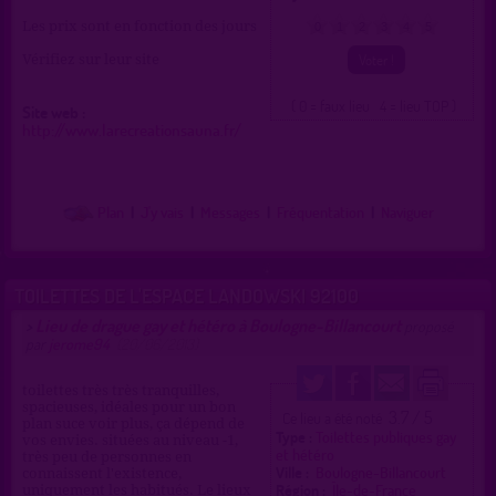
Les prix sont en fonction des jours
0
1
2
3
4
5
Vérifiez sur leur site
( 0 = faux lieu 4 = lieu TOP )
Site web :
http://www.larecreationsauna.fr/
Plan
|
J'y vais
|
Messages
|
Fréquentation
|
Naviguer
TOILETTES DE L'ESPACE LANDOWSKI 92100
Lieu de drague gay et hétéro à Boulogne-Billancourt
>
proposé
par
jerome94
(20/06/2013)
toilettes très très tranquilles,
spacieuses, idéales pour un bon
3.7 / 5
Ce lieu a été noté
plan suce voir plus, ça dépend de
Type :
Toilettes publiques gay
vos envies. situées au niveau -1,
et hétéro
très peu de personnes en
Ville :
Boulogne-Billancourt
connaissent l'existence,
Région :
Île-de-France
uniquement les habitués. Le lieux