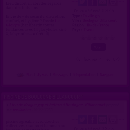
Lieu discret a l'abri des regards
dans des buissons
0.9 / 5
Ce lieu a été noté
Type :
En ville gay
Envie de + de sécurité, discrétion,
Ville :
Boulogne-Billancourt
confort, et hygiène ? Essaie
Le
Région :
Île-de-France
Glory's
(bar libertin toutes
Pays :
France
tendances avec 14 gloryholes, ciné
X, labyrinthe... à Créteil)
0
1
2
3
4
5
( 0 = faux lieu 4 = lieu TOP )
Plan
|
J'y vais
|
Messages
|
Fréquentation
|
Naviguer
PISCINE DE BOULOGNE BILLANCOURT
Lieu de drague gay et hétéro à Boulogne-Billancourt
>
proposé
par
levalloisien
(19/06/2013)
piscine agréable avec douches
collectives + sauna et hamman ou
3.3 / 5
Ce lieu a été noté