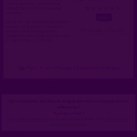
centre équestre. Quand il fait
chaud, bo gosse torse nu pour
0
1
2
3
4
5
bronzer
Envie de + de sécurité, discrétion,
confort, et hygiène ? Essaie
Le
( 0 = faux lieu 4 = lieu TOP )
Glory's
(bar libertin toutes
tendances avec 14 gloryholes, ciné
X, labyrinthe... à Créteil)
Plan
|
J'y vais
|
Messages
|
Fréquentation
|
Naviguer
Vous connaissez des lieux de drague que nous n'avons pas encore
référencés ?
Ajoutez un lieu !
Votre pseudo apparaîtra sur ce lieu, en bas à droite. Merci d'avance pour
votre aide précieuse !