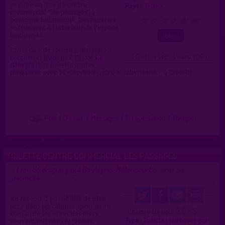
Pays :
France
se situe en face du centre
commercial "les passages" à
boulogne billancourt. Les toilettes
0
1
2
3
4
5
se trouvent à l'interieur de l'espace
landowski
Envie de + de sécurité, discrétion,
( 0 = faux lieu 4 = lieu TOP )
confort, et hygiène ? Essaie
Le
Glory's
(bar libertin toutes
tendances avec 14 gloryholes, ciné X, labyrinthe... à Créteil)
Plan
|
J'y vais
|
Messages
|
Fréquentation
|
Naviguer
TOILETTE CENTRE COMMERCIAL LES PASSAGES
Lieu de drague gay à Boulogne-Billancourt
>
proposé par
jerome94
(25/06/2013)
Au niveau -1 possibilité de plan
sexe dans les cabines après avoir
2.6 / 5
Ce lieu a été noté
bien maté les sexes des mecs
Type :
Toilettes publiques gay
souvent mignons et jeunes.