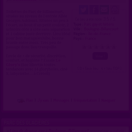
Toilettes du Parc de Billancourt,
situées au niveau de l'entrée Allée
3.5 / 5
Ce lieu a été noté
Georges Askinazi. Situées un peu à
Type :
Parc gay et hétéro
l'écart, au bout d'un petit couloir, 2
Ville :
Boulogne-Billancourt
urinoirs côte à côte sans séparation
Région :
Île-de-France
et 1 cabine juste derrière. Lieu idéal
Pays :
France
pour bon matage/exhibe, bonne
branle entre mecs. Très peu de
passage donc lieu tranquille.
0
1
2
3
4
5
Envie de + de sécurité, discrétion,
confort, et hygiène ? Essaie
Le
Glory's
(bar libertin toutes
( 0 = faux lieu 4 = lieu TOP )
tendances avec 14 gloryholes, ciné
X, labyrinthe... à Créteil)
Plan
|
J'y vais
|
Messages
|
Fréquentation
|
Naviguer
PARC DES GLACIÈRES
Lieu de drague gay à Boulogne-Billancourt
>
proposé par
augabelo