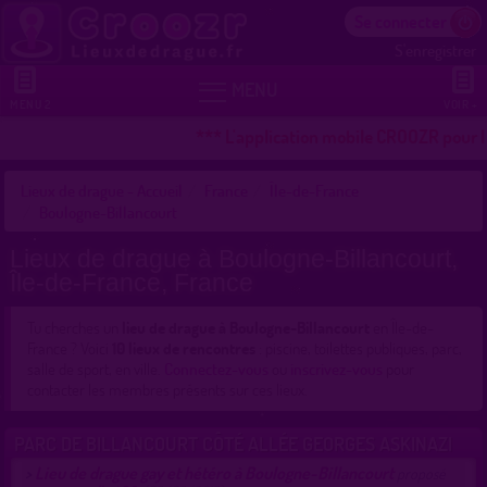
Se connecter
S'enregistrer


MENU
MENU 2
VOIR +
*** L'application mobile CROOZR pour les 
Lieux de drague - Accueil
France
Île-de-France
Boulogne-Billancourt
Lieux de drague à Boulogne-Billancourt,
Île-de-France, France
Tu cherches un
lieu de drague à Boulogne-Billancourt
en Île-de-
France ? Voici
10 lieux de rencontres
: piscine, toilettes publiques, parc,
salle de sport, en ville.
Connectez-vous
ou
inscrivez-vous
pour
contacter les membres présents sur ces lieux.
PARC DE BILLANCOURT CÔTÉ ALLÉE GEORGES ASKINAZI
Lieu de drague gay et hétéro à Boulogne-Billancourt
>
proposé