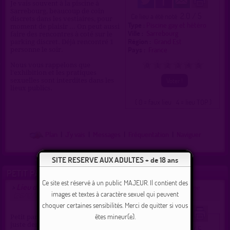
Je vais souvent à la piscine à
Sarrebourg, beaucoup de coin
2.0 / 5
Ce lieu a été noté
discrets dans les vestiaires, pour
Type :
Piscine gay et hétéro
moment de plaisir ... On peut aussi
Ville :
Sarrebourg
faire des rencontres à coté sur le
Région :
Grand Est
parking discret. Déjà rencontré 1
Pays :
France
personne le soir.
Nous vous rappelons que
0
1
2
3
4
5
l'exhibition et les pratiques
sexuelles sont interdites dans les
lieux publics.
( 0 = faux lieu 4 = lieu TOP )
Plan
|
J'y vais
|
Messages
|
Fréquentation
|
Naviguer
SITE RESERVE AUX ADULTES + de 18 ans
PETIT PARKING EN FORET
Ce site est réservé à un public MAJEUR. Il contient des
Lieu de drague gay à Sarrebourg
>
proposé par
profilsupprime
images et textes à caractère sexuel qui peuvent
(26/12/2017)
choquer certaines sensibilités. Merci de quitter si vous
êtes mineur(e).
Petit parking en début de foret
juste derrière l'hôpital de Hoff.
2.0 / 5
Ce lieu a été noté