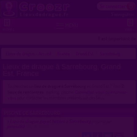
Se connecter
S'enregistrer


MENU
MENU 2
VOIR +
Il est important de
Lieux de drague - Accueil
France
Grand Est
Sarrebourg
Lieux de drague à Sarrebourg, Grand
Est, France
Tu cherches un
lieu de drague à Sarrebourg
en Grand Est ? Voici
2
lieux de rencontres
: parking, piscine.
Connectez-vous
ou
inscrivez-
vous
pour contacter les membres présents sur ces lieux.
PISCINE DE SARREBOURG
Lieu de drague gay et hétéro à Sarrebourg
>
proposé par
yannsx199
(19/07/2024)