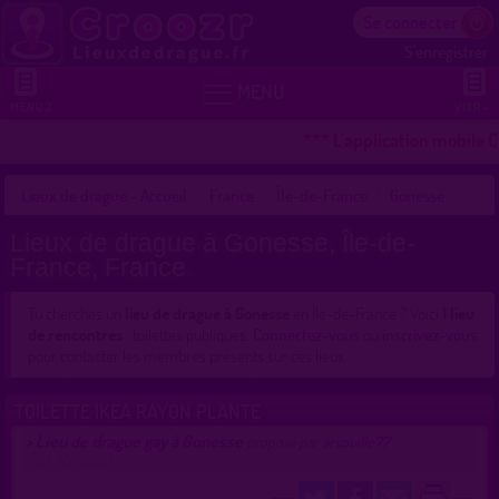
Se connecter
S'enregistrer


MENU
MENU 2
VOIR +
*** L'application mobile 
Lieux de drague - Accueil
France
Île-de-France
Gonesse
Lieux de drague à Gonesse, Île-de-
France, France
Tu cherches un
lieu de drague à Gonesse
en Île-de-France ? Voici
1 lieu
de rencontres
: toilettes publiques.
Connectez-vous
ou
inscrivez-vous
pour contacter les membres présents sur ces lieux.
TOILETTE IKEA RAYON PLANTE
Lieu de drague gay à Gonesse
>
proposé par
arsouille77
(23/12/2025)