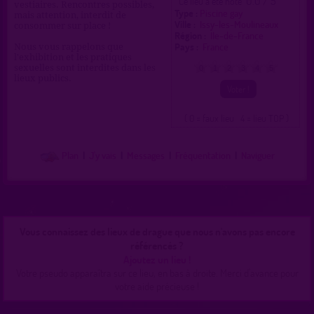
0.0 / 5
Ce lieu a été noté
vestiaires. Rencontres possibles,
Type :
Piscine gay
mais attention, interdit de
Ville :
Issy-les-Moulineaux
consommer sur place !
Région :
Île-de-France
Pays :
France
Nous vous rappelons que
l'exhibition et les pratiques
sexuelles sont interdites dans les
0
1
2
3
4
5
lieux publics.
( 0 = faux lieu 4 = lieu TOP )
Plan
|
J'y vais
|
Messages
|
Fréquentation
|
Naviguer
Vous connaissez des lieux de drague que nous n'avons pas encore
référencés ?
Ajoutez un lieu !
Votre pseudo apparaîtra sur ce lieu, en bas à droite. Merci d'avance pour
votre aide précieuse !