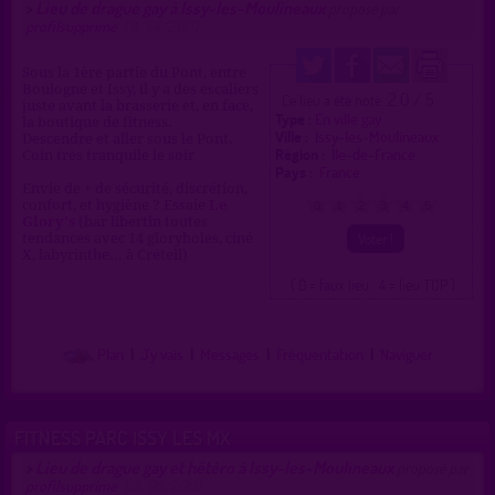
Lieu de drague gay à Issy-les-Moulineaux
>
proposé par
profilsupprime
(14/04/2017)
Sous la 1ère partie du Pont, entre
Boulogne et Issy, il y a des escaliers
2.0 / 5
Ce lieu a été noté
juste avant la brasserie et, en face,
Type :
En ville gay
la boutique de fitness.
Ville :
Issy-les-Moulineaux
Descendre et aller sous le Pont.
Région :
Île-de-France
Coin très tranquile le soir
Pays :
France
Envie de + de sécurité, discrétion,
confort, et hygiène ? Essaie
Le
0
1
2
3
4
5
Glory's
(bar libertin toutes
tendances avec 14 gloryholes, ciné
X, labyrinthe... à Créteil)
( 0 = faux lieu 4 = lieu TOP )
Plan
|
J'y vais
|
Messages
|
Fréquentation
|
Naviguer
FITNESS PARC ISSY LES MX
Lieu de drague gay et hétéro à Issy-les-Moulineaux
>
proposé par
profilsupprime
(19/06/2013)