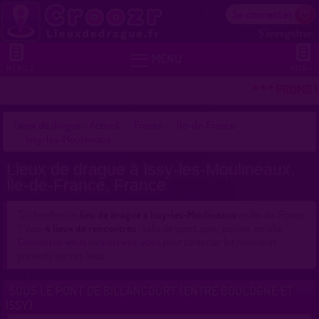
Se connecter
S'enregistrer


MENU
MENU 2
VOIR +
* * * PROMO 
Lieux de drague - Accueil
France
Île-de-France
Issy-les-Moulineaux
Lieux de drague à Issy-les-Moulineaux,
Île-de-France, France
Tu cherches un
lieu de drague à Issy-les-Moulineaux
en Île-de-France
? Voici
4 lieux de rencontres
: salle de sport, parc, piscine, en ville.
Connectez-vous
ou
inscrivez-vous
pour contacter les membres
présents sur ces lieux.
SOUS LE PONT DE BILLANCOURT (ENTRE BOULOGNE ET
ISSY)