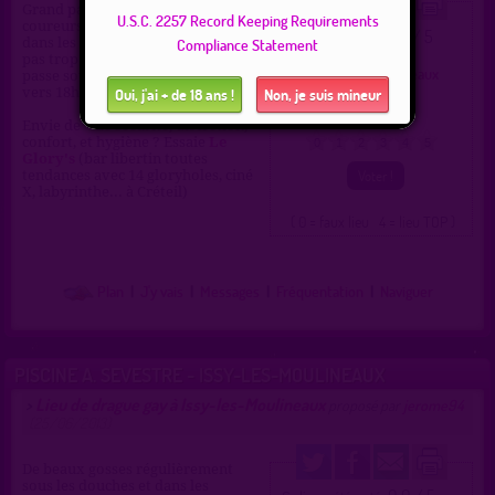
Grand parc, j'adore y mater les
U.S.C. 2257 Record Keeping Requirements
coureurs, ai sucé un mec une fois
2.5 / 5
Ce lieu a été noté
Compliance Statement
dans les toilettes du Poney Club...
Type :
Parc gay
pas trop de lieux pour s'isoler. J'y
Ville :
Issy-les-Moulineaux
passe souvent en sortant du travail
Région :
Île-de-France
Oui, j'ai + de 18 ans !
Non, je suis mineur
vers 18h30 19h.
Pays :
France
Envie de + de sécurité, discrétion,
confort, et hygiène ? Essaie
Le
0
1
2
3
4
5
Glory's
(bar libertin toutes
tendances avec 14 gloryholes, ciné
X, labyrinthe... à Créteil)
( 0 = faux lieu 4 = lieu TOP )
Plan
|
J'y vais
|
Messages
|
Fréquentation
|
Naviguer
PISCINE A. SEVESTRE - ISSY-LES-MOULINEAUX
Lieu de drague gay à Issy-les-Moulineaux
>
proposé par
jerome94
(25/06/2013)
De beaux gosses régulièrement
sous les douches et dans les