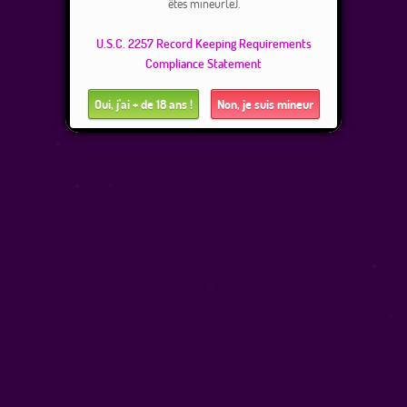
êtes mineur(e).
U.S.C. 2257 Record Keeping Requirements
Compliance Statement
Oui, j'ai + de 18 ans !
Non, je suis mineur