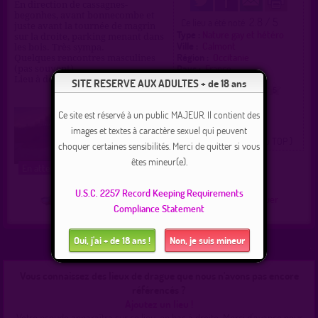
En direction de cassagnes-
begonhes, avant bonnecombe et
2.8 / 5
Ce lieu a été noté
juste avant la tournée de magrin
Type :
Nature gay et hétéro
sur la droite, parking menant dans
Ville :
Calmont
les bois. Très sympa.
Région :
Occitanie
Quelques rencontres masculines
Pays :
France
(pas souvent).
Lieu à découvrir et développer.
SITE RESERVE AUX ADULTES + de 18 ans
0
1
2
3
4
5
Ce site est réservé à un public MAJEUR. Il contient des
images et textes à caractère sexuel qui peuvent
( 0 = faux lieu 4 = lieu TOP )
choquer certaines sensibilités. Merci de quitter si vous
êtes mineur(e).
En attente
U.S.C. 2257 Record Keeping Requirements
Plan
|
J'y vais
|
Messages
|
Fréquentation
|
Naviguer
Compliance Statement
Oui, j'ai + de 18 ans !
Non, je suis mineur
Vous connaissez des lieux de drague que nous n'avons pas encore
référencés ?
Ajoutez un lieu !
Votre pseudo apparaîtra sur ce lieu, en bas à droite. Merci d'avance pour