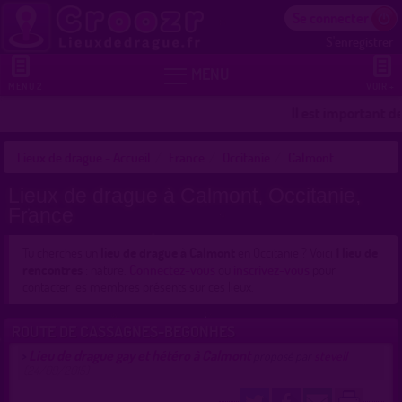
Se connecter
S'enregistrer


MENU
MENU 2
VOIR +
Il est important d
Lieux de drague - Accueil
France
Occitanie
Calmont
Lieux de drague à Calmont, Occitanie,
France
Tu cherches un
lieu de drague à Calmont
en Occitanie ? Voici
1 lieu de
rencontres
: nature.
Connectez-vous
ou
inscrivez-vous
pour
contacter les membres présents sur ces lieux.
ROUTE DE CASSAGNES-BEGONHES
Lieu de drague gay et hétéro à Calmont
>
proposé par
stevell
(24/09/2015)