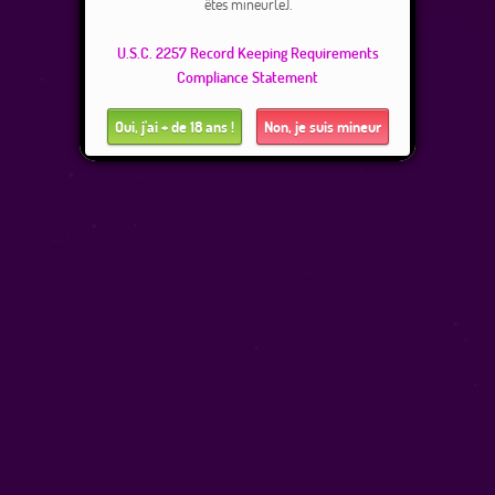
êtes mineur(e).
U.S.C. 2257 Record Keeping Requirements
Compliance Statement
Oui, j'ai + de 18 ans !
Non, je suis mineur