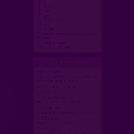
Parc
Parking
Piscine
Plage
Salle de sport
Sauna
Sexshop
Sites de rencontres, de drague ou
de sexe
Soirées privées
Toilettes publiques
Nouveaux lieux

(81)
Carmaux
Parking réouvert -ancienne route de
Rodez sortie de Carmaux
(64)
Saint-Jean-de-Luz
Forêt tranquille
(71)
Clux-Villeneuve
Aire sur N73 entre Chalon et Dole
(38)
Sablons
Route de l'écluse chemin tranquille
(35)
Rennes
Oxygène Fitness Club
(26)
Savasse
/ Nouveau \ Savasse plan nature