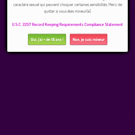
caractère sexuel qui peuvent choquer certaines sensibilités. Merci de
quitter si vous êtes mineur(e).
U.S.C. 2257 Record Keeping Requirements Compliance Statement
Oui, j'ai + de 18 ans !
Non, je suis mineur