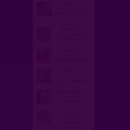
trezun
homme, bi 63 ans
85360 La Tranche-sur-
Mer
redbul82
homme, hetero 55 ans
82000 Montauban
tdm11
homme, bi 57 ans
20233 Santa Catalina
remco
homme, bi 48 ans
83440 Tourrettes
bipassif54ans
homme, bi 58 ans
60110 Méru
anto38
homme, bi 56 ans
38300 Bourgoin-
Jallieu