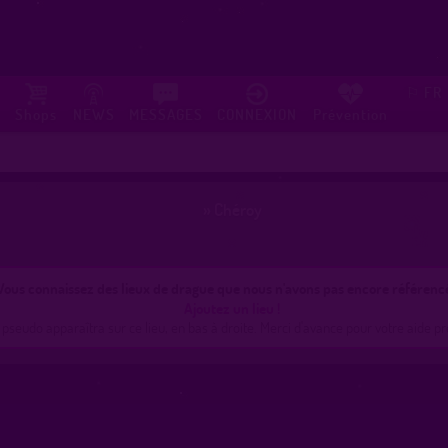
FR
⚐
Shops
NEWS
MESSAGES
CONNEXION
Prévention
»
Chéroy
Vous connaissez des lieux de drague que nous n'avons pas encore référenc
Ajoutez un lieu !
 pseudo apparaîtra sur ce lieu, en bas à droite. Merci d'avance pour votre aide pr