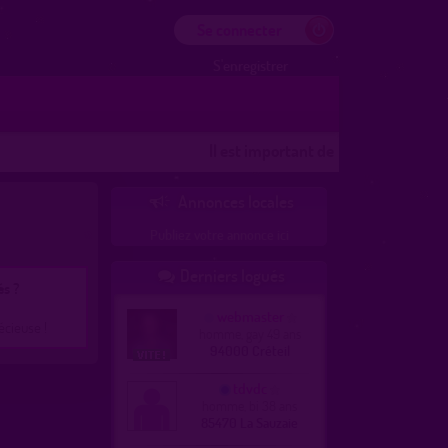
Se connecter
S'enregistrer
Il est important de NOTER les lieux
Le
Annonces locales

Publiez votre annonce ici
Derniers logués

és ?
webmaster
écieuse !
homme, gay 49 ans
94000 Créteil
tdvdc
homme, bi 38 ans
85470 La Sauzaie