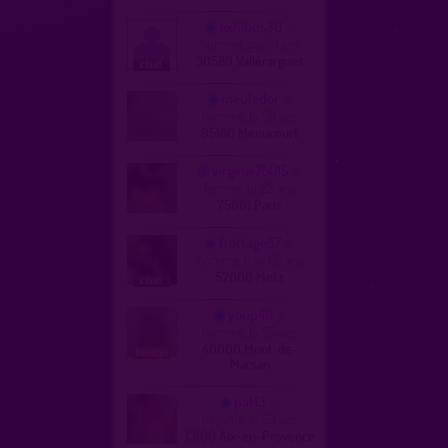
exhibus30
homme, gay 51 ans
30580 Vallérargues
meuledor
homme, bi 56 ans
95180 Menucourt
virginie75015
femme, bi 23 ans
75001 Paris
frottage57
homme, trav 60 ans
57000 Metz
youp40
homme, bi 55 ans
40000 Mont-de-
Marsan
paf13
homme, bi 53 ans
13100 Aix-en-Provence