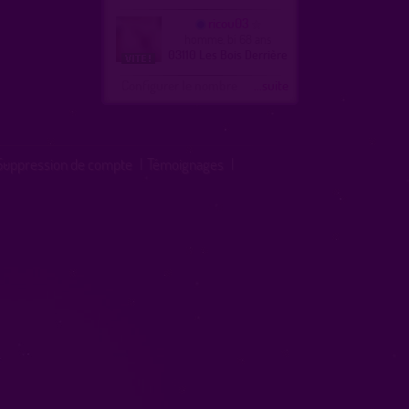
ricou03
homme, bi 68 ans
03110 Les Bois Derrière
Configurer le nombre
...suite
Suppression de compte
|
Témoignages
|