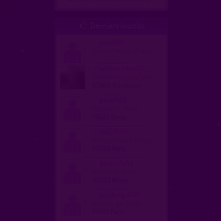
Derniers inscrits

anne120
femme, hetero 33 ans
anthonytbm67
homme, hetero 40 ans
67800 Bischheim
passiff87
homme, bi 36 ans
74520 Bloux
cric57000
homme, hetero 20 ans
57000 Metz
doremilafol
femme, bi 48 ans
30033 Nîmes
cocobingo836
homme, gay 31 ans
75001 Paris