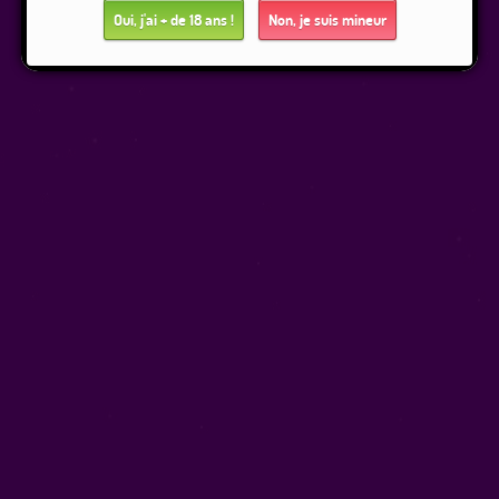
Oui, j'ai + de 18 ans !
Non, je suis mineur