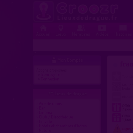
Accueil
Lieux
Membres
Vidéos
Histoires
Mon Compte

fran
Actions proposées :
»
S'enregistrer
»
Connexion
Lieux de drague

Aire de repos
Bar
Cinéma
Club / Discothèque
En ville
Hôtels et chambres d'hôtes
Nature