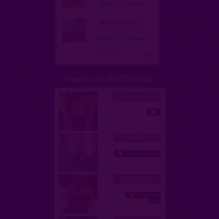
85300 Challans
soniacokine
homme, trav 60 ans
78130 Les Mureaux
Configurer le nombre
...suite
Inscrits sur SNAPDRAGUE