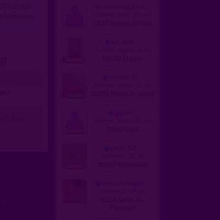
T, Câlin(e),
sexfriend_plus
femme, hetero 59 ans
 faire sucer,
78711 Mantes-la-Ville
wh_eros
homme, hetero 41 ans
62630 Étaples
 !
culotte35
homme, hetero 39 ans
gés)
35380 Plélan-le-Grand
jejeee
it(e) et
homme, hetero 50 ans
21000 Dijon
prune82
homme, bi 44 ans
82000 Montauban
enviedessayer
homme, bi 59 ans
13300 Salon-de-
Provence