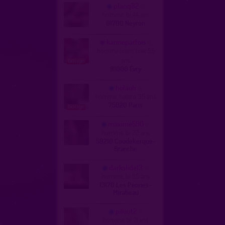
planq82
homme, bi 44 ans
01700 Neyron
karineparfois
homme trans, trav 55
ans
91000 Évry
holaoh
homme, hetero 38 ans
75020 Paris
maxime590
homme, bi 22 ans
59210 Coudekerque-
Branche
darkslide13
homme, bi 55 ans
13170 Les Pennes-
Mirabeau
pilout2
homme, bi 71 ans