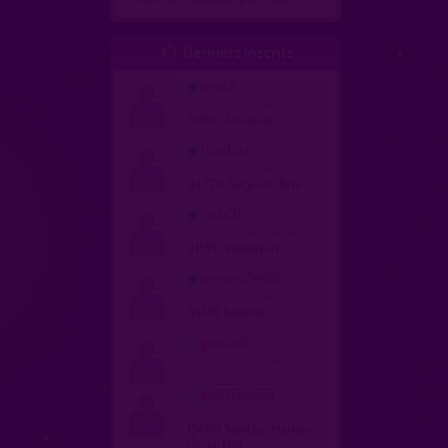
Derniers inscrits

anotis
homme, bi 38 ans
31300 Toulouse
lolodzzz
homme, bi 23 ans
94370 Sucy-en-Brie
soda91
homme, hetero 40 ans
91570 Vauboyen
pervers34410
homme, bi 60 ans
34410 Sauvian
gaycar8
homme, gay 35 ans
amstrong69
homme, hetero 53 ans
13460 Saintes-Maries-
de-la-Mer