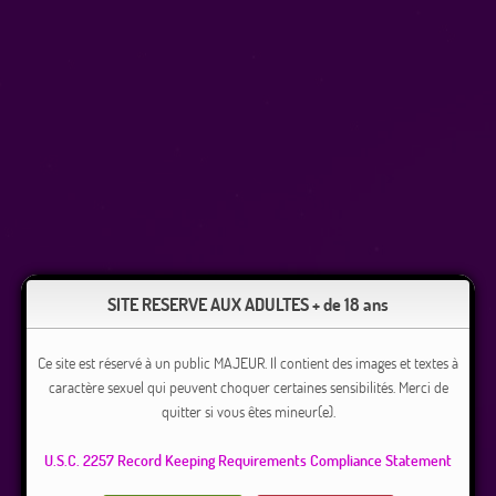
SITE RESERVE AUX ADULTES + de 18 ans
Ce site est réservé à un public MAJEUR. Il contient des images et textes à
caractère sexuel qui peuvent choquer certaines sensibilités. Merci de
quitter si vous êtes mineur(e).
U.S.C. 2257 Record Keeping Requirements Compliance Statement