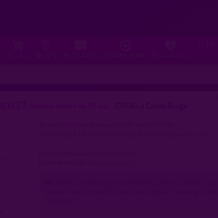
FR
⚐
Shops
NEWS
MESSAGES
CONNEXION
Prévention
cis27
homme hetero de 65 ans
27000 La Cavée Rouge
Je suis
célibataire
et mesure 1m86 pour 100 kilos.
Je cherche plutôt
une femme
entre 65 et 85 ans pour
du sexe
Inscrit(e) depuis le
Réservé abonnés
Dernière visite le
Réservé abonnés
Moi :
Blanc, Je plais beaucoup, Gentil(le), Sympa, Câlin(e), Sexe,
Sérieux, Avec femme, Me faire sucer, Lécher / cunnilingus, Anu
Embrasser