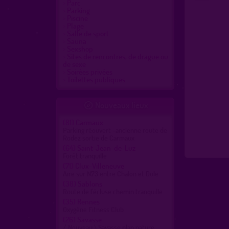
Parc
Parking
Piscine
Plage
Salle de sport
Sauna
Sexshop
Sites de rencontres, de drague ou
de sexe
Soirées privées
Toilettes publiques
Nouveaux lieux

(81)
Carmaux
Parking réouvert -ancienne route de
Rodez sortie de Carmaux
(64)
Saint-Jean-de-Luz
Forêt tranquille
(71)
Clux-Villeneuve
Aire sur N73 entre Chalon et Dole
(38)
Sablons
Route de l'écluse chemin tranquille
(35)
Rennes
Oxygène Fitness Club
(26)
Savasse
/ Nouveau \ Savasse plan nature