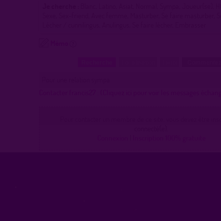
Je cherche :
Blanc, Latino, Asiat, Normal, Sympa, Joueur(se), HO
Sexe, Sex-friend, Avec femme, Masturber, Se faire masturber, Se
Lécher / cunnilingus, Anulingus, Se faire lécher, Embrasser
Mémo
Recherche
Localisation
Lieux
Commentez
Pour une relation sympa
Contacter francis27 :
(Cliquez ici pour voir les messages échan
Pour contacter un membre de ce site, vous devez être inscr
connecté(e).
Connexion
|
Inscription 100% gratuite