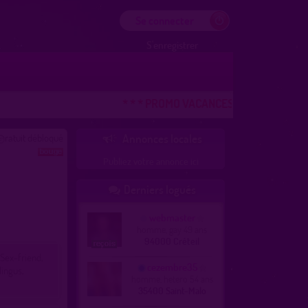
Se connecter
S'enregistrer
* * * PROMO VACANCES ! DERNIERE CHANCE
ratuit débloqué
Annonces locales

Publiez votre annonce ici
Derniers logués

webmaster
homme, gay 49 ans
94000 Créteil
 Sex-friend,
cezembre35
lingus,
homme, hetero 54 ans
35400 Saint-Malo