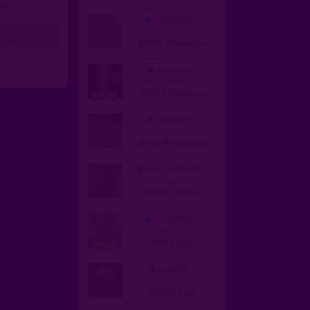
és)
louping82
homme, bi 62 ans
it(e) et
82000 Montauban
insolitex
homme, hetero 47 ans
42600 Savigneux
lovezeub
homme, bi 42 ans
31450 Montgiscard
hdiscretdu28
homme, hetero 37 ans
28000 Chartres
lolo21000
homme, bi 55 ans
21000 Dijon
teen69
homme, bi 27 ans
69003 Lyon