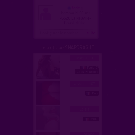
feric
homme, bi 50 ans
76520 La Neuville-
Chant-d'Oisel
Configurer le nombre
...suite
Inscrits sur SNAPDRAGUE