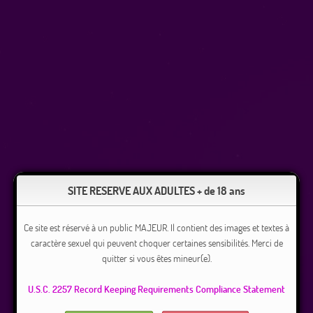
SITE RESERVE AUX ADULTES + de 18 ans
Ce site est réservé à un public MAJEUR. Il contient des images et textes à
caractère sexuel qui peuvent choquer certaines sensibilités. Merci de
quitter si vous êtes mineur(e).
U.S.C. 2257 Record Keeping Requirements Compliance Statement