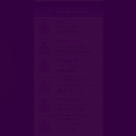
Derniers inscrits

dasay
femme, bi 46 ans
34200 Sète
viciousdino
homme, bi 30 ans
44600 Saint-Nazaire
theoyati61
homme, gay 39 ans
34300 Agde
damienbznnnnn
homme, hetero 29 ans
31000 Toulouse
dick_tateur75
homme, gay 48 ans
59260 Hellemmes
maglory
homme, hetero 23 ans
75006 Paris