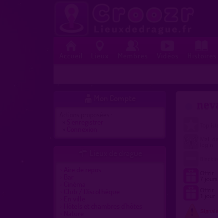
Accueil
Lieux
Membres
Vidéos
Histoires
Mon Compte

nev
Actions proposées :
»
S'enregistrer
»
Connexion
Lieux de drague

Aire de repos
Bar
Cinéma
Club / Discothèque
En ville
Hôtels et chambres d'hôtes
Nature