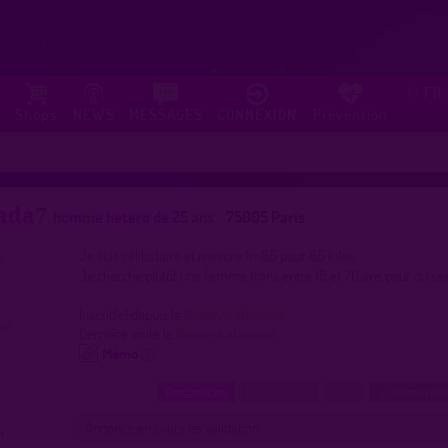
FR
⚐
Shops
NEWS
MESSAGES
CONNEXION
Prévention
ada7
homme hetero de 25 ans
75005 Paris
Je suis
célibataire
et mesure 1m86 pour 86 kilos.
Je cherche plutôt
une femme trans
entre 18 et 70 ans pour
du se
Inscrit(e) depuis le
Réservé abonnés
Dernière visite le
Réservé abonnés
Mémo
Recherche
Localisation
Lieux
Commentez
Annonce en cours de validation.