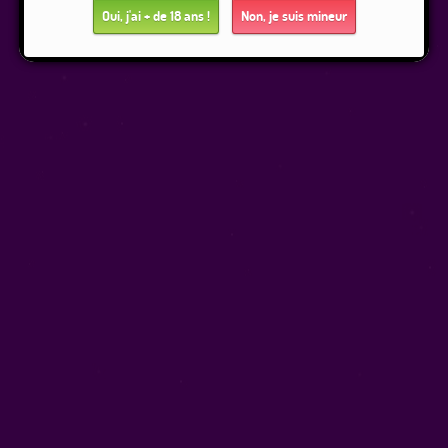
Oui, j'ai + de 18 ans !
Non, je suis mineur