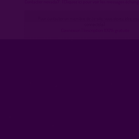
Contacter nevada7 :
(Cliquez ici pour voir les messages échang
Pour contacter un membre de ce site, vous devez être inscr
connecté(e).
Connexion
|
Inscription 100% gratuite