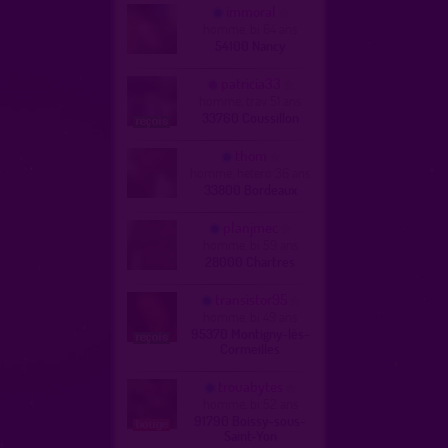
immoral
homme, bi 64 ans
54100 Nancy
patricia33
homme, trav 51 ans
33760 Coussillon
thom
homme, hetero 36 ans
33800 Bordeaux
planjmec
homme, bi 59 ans
28000 Chartres
transistor95
homme, bi 49 ans
95370 Montigny-lès-
Cormeilles
trouabytes
homme, bi 52 ans
91790 Boissy-sous-
Saint-Yon