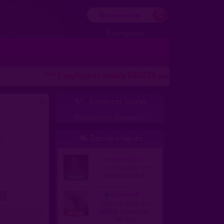
Se connecter
S'enregistrer
*** L'application mobile CROOZR pour les téléphones AND
Annonces locales

Publiez votre annonce ici
Derniers logués
xe

webmaster
homme, gay 49 ans
94000 Créteil
daxfox68
 !
homme, bi 58 ans
83560 Vinon-sur-
Verdon