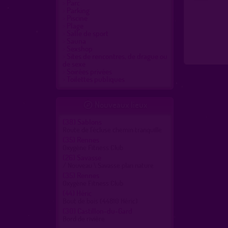
Parc
Parking
Piscine
Plage
Salle de sport
Sauna
Sexshop
Sites de rencontres, de drague ou
de sexe
Soirées privées
Toilettes publiques
Nouveaux lieux

(38)
Sablons
Route de l'écluse chemin tranquille
(35)
Rennes
Oxygène Fitness Club
(26)
Savasse
/ Nouveau \ Savasse plan nature
(35)
Rennes
Oxygène Fitness Club
(44)
Héric
Bout de bois (44810 Héric)
(30)
Castillon-du-Gard
Bord de rivière