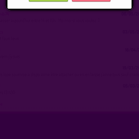
hib74
06/05/2
passer aujourd’hui entre 14 et 15h . Mp moi si vous voulez :)
cs
03/05/2
 faux lieux
0
18/04/
rem j’y suis
19/03/2
uis lope soumise a dispo aime être attacher ou en en laisse j’aime tous sauf crade
0
05/03/2
ers 13 h30
ue