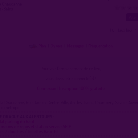
la Chaudanne
es-Bains
0
1
2
3
( 0 = faux lieu 4 
Plan
|
J'y vais
|
Messages
|
Fréquentation
Pour voir l'emplacement de ce lieu,
vous devez être connecté(e) !
Connexion
|
Inscription 100% gratuite
 la Chaudanne, Rue Daquin, Centre-Ville, Aix-les-Bains, Chambéry, Savoie, Au
nce métropo
DE DRAGUE AUX ALENTOURS :
dal parking du haut
 mouxy de repos et station service AGIP
res / douches / toilettes Basic Fit