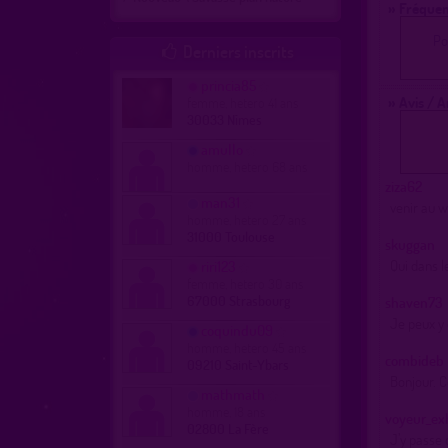
» Fréquen
Po
Derniers inscrits

princia85
» Avis / 
femme, hetero 41 ans
30033 Nîmes
amullo
homme, hetero 68 ans
ziza62
man31
venir au w
homme, hetero 27 ans
31000 Toulouse
skuggan
Qui dans l
riri123
femme, hetero 30 ans
67000 Strasbourg
shaven73
Je peux y
coquindu09
homme, hetero 45 ans
combideb
09210 Saint-Ybars
Bonjour. C
mathmath
homme, 18 ans
voyeur_ex
02800 La Fère
J’y passe 