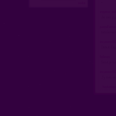
+
...suite
voyeur_ex
Je vais y 
passifame
totalement
inconnu0
Début d’ap
felines
Salut je s
inconnu0
J’y suis v
… historiq