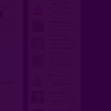
dade72
4
5
homme, bi 53 ans
78300 Poissy
lopeajusoise
= lieu TOP )
homme, bi 59 ans
60000 Beauvais
rmsud07
homme, hetero 38 ans
07110 Mas du Bosc
gay44300
homme, gay 52 ans
44000 Nantes
summercamp
homme, gay 27 ans
vergne-Rhône-
83150 Bandol
kouloukoulou
homme, bi 67 ans
78110 Le Vésinet
exibsmvinyl34