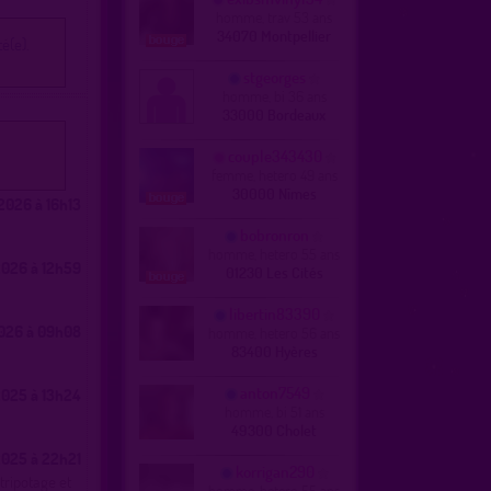
homme, trav 53 ans
34070 Montpellier
é(e).
stgeorges
homme, bi 36 ans
33000 Bordeaux
couple343430
femme, hetero 49 ans
30000 Nîmes
2026 à 16h13
bobronron
homme, hetero 55 ans
026 à 12h59
01230 Les Cités
libertin83390
026 à 09h08
homme, hetero 56 ans
83400 Hyères
anton7549
2025 à 13h24
homme, bi 51 ans
49300 Cholet
2025 à 22h21
korrigan290
tripotage et
homme, hetero 55 ans