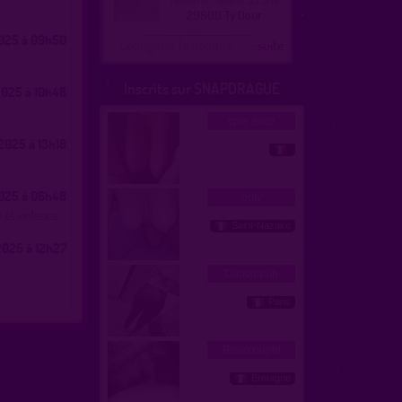
29600 Ty Dour
025 à 09h50
Configurer le nombre
...suite
Inscrits sur SNAPDRAGUE
025 à 10h48
2025 à 13h18
025 à 06h48
 et violence
025 à 12h27