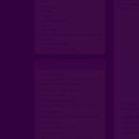
Parc
160 Rue de 
Parking
73100 Aix-l
Piscine
Plage
Salle de sport
Sauna
Sexshop
Sites de rencontres, de drague ou
de sexe
Soirées privées
Toilettes publiques
Nouveaux lieux

(81)
Carmaux
Parking réouvert -ancienne route de
Rodez sortie de Carmaux
(64)
Saint-Jean-de-Luz
Forêt tranquille
(71)
Clux-Villeneuve
Parking de
Aire sur N73 entre Chalon et Dole
Alpes, Fra
(38)
Sablons
Route de l'écluse chemin tranquille
» LIEUX 
(35)
Rennes
»
Bois vi
Oxygène Fitness Club
»
Aire de
»
Vestiai
(26)
Savasse
/ Nouveau \ Savasse plan nature