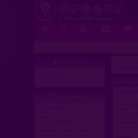
Accueil
Lieux
Membres
Vidéos
Histoires
Mon Compte
Lieux de dra

WC Parki
Actions proposées :
»
S'enregistrer
»
Connexion
WC PARKI
Lieu de d
>
Lieux de drague

Ca drague d
Aire de repos
Bains.
Bar
Il faut entr
Cinéma
chaudanne e
Club / Discothèque
les escalie
En ville
discret.
Hôtels et chambres d'hôtes
Nature
Adresse :