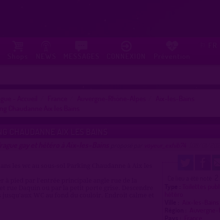
FR
⚐
Shops
NEWS
MESSAGES
CONNEXION
Prévention
gue - Accueil
France
Auvergne-Rhône-Alpes
Aix-les-Bains
ng Chaudanne Aix les Bains
NG CHAUDANNE AIX LES BAINS
rague gay et hétéro à Aix-les-Bains
proposé par
voyeur_exhib74
(08/01/202
ans les wc au sous-sol Parking Chaudanne à Aix les
2
Ce lieu a été noté
er à pied par l'entrée principale angle rue de la
Type :
Toilettes publ
t rue Daquin ou par la petit porte grise. Descendre
hétéro
rs jusqu'aux WC au fond du couloir. Endroit calme et
Ville :
Aix-les-Bain
Région :
Auvergne-
Pays :
France