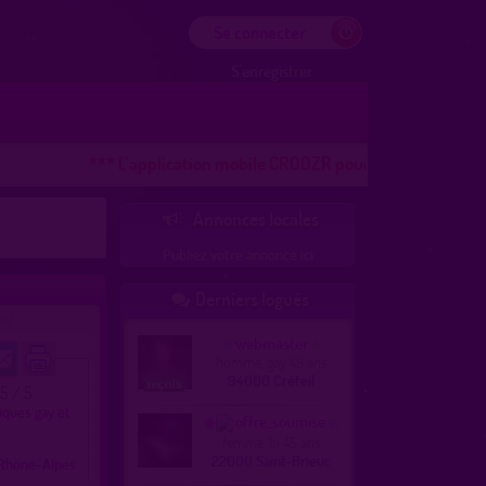
Se connecter
S'enregistrer
*** L'application mobile CROOZR pour les téléphones ANDRO
Annonces locales

Publiez votre annonce ici
Derniers logués

4)
webmaster
homme, gay 49 ans
94000 Créteil
.5 / 5
iques gay et
offre_soumise
femme, bi 45 ans
s
22000 Saint-Brieuc
Rhône-Alpes